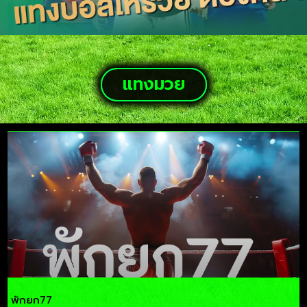
แทงมวย
พักยก77