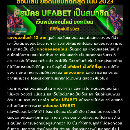
ออนไลน์ ยอดนิยมที่ดีที่สุด ในปี 2023
แทงบอลขั้นต่ำ 10 บาท
ศูนย์รวมเว็บแทงบอลออนไลน์ครบวงจร ที่นำ
เอาเว็บเดิมพันออนไลน์ต่างๆ มารวมไว้ให้สมาชิกได้เลือกเล่นอย่างมากมาย
และเรายังเป็น เว็บ
แทงบอลออนไลน์
เว็บตรง และแทงบอลออนไลน์ ที่
คนไทยให้ความนิยมเป็นอย่างมาก เพียงแค่ท่านเป็นสมาชิกกับเว็บเรา ก็
สามารถเล่นได้ครบทุกเว็บแล้ว เราได้ขึ้นชื่อว่าเป็นเว็บชั้นนำของประเทศไทย
ที่ได้รับการตอบรับดีที่สุด ณ ปัจจุบันนี้
ufabet เว็บที่ดีที่สุด
เราได้เปิด
ช่องทางหลากหลายเกมให้เลือกเล่น
แทงบอลสด
และมีการถ่ายทอดสด
จากสนามจริง โดยตรงให้ท่านสมาชิกได้เดิมพัน ตลอด24ชั่วโมง
ไม่ว่าท่านจะแทงบอลออนไลน์ แทงบาคาร่า และคาสิโน พนันออนไลน์ที่เรา
ไม่มีผิดหวังชัวร์ แน่นอน. และเว็บไซต์เรายังเป็นเว็บหลัก ที่เปิดให้เล่นพนัน
ด้วยระบบ ฝาก-ถอน ออโต้
สมัคร UFABET
สมัครง่ายไม่ถึงนาที สิขสิทธิ์
อย่างเป็นทางการจาก
พนันบอล UFABET
เล่นพนันออนไลน์ให้ได้กำไรและเงินเยอะต้องนึกถึง เว็บแม่ อย่างเราเว็บที่
ตอบโจทย์ที่ดีและคุ้มค่าที่สุด ทางเรายังระบบความปลอดภัยที่ได้มาตรฐาน
ระดับโลก มีการป้องกันข้อมูลมากกว่า 10 ชั้น ทำให้ท่านลูกค้าไม่ต้องกังวล
กับความปลอดภัย ด้านข้อมูลส่วนตัวเลย ที่รองรับการพนันบอลออนไลน์