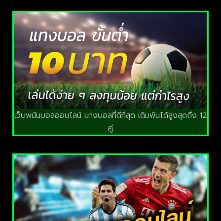
เว็บพนันบอลออนไลน์ แทงบอลที่ดีที่สุด เดิมพันได้สูงสุดถึง 12
คู่