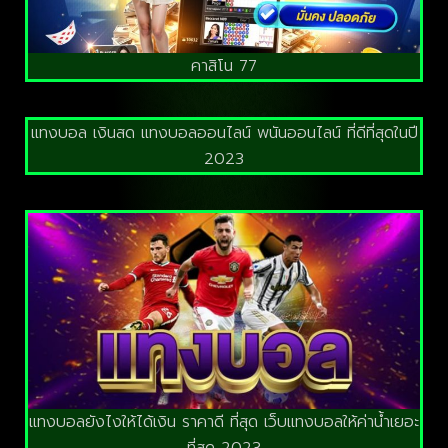
คาสิโน 77
แทงบอล เงินสด แทงบอลออนไลน์ พนันออนไลน์ ที่ดีที่สุดในปี
2023
แทงบอลยังไงให้ได้เงิน ราคาดี ที่สุด เว็บแทงบอลให้ค่าน้ำเยอะ
ที่สุด 2023