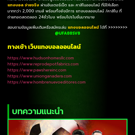
แทงบอล จ่ายจริง
ผ่านอินเตอร์เน็ต และ คาสิโนออนไลน์ ที่มีให้เลือก
มากกว่า 2,000 เกมส์ พร้อมทั้งยังมีการ แทงบอลออนไลน์ /คาสิโน ที่
ถ่ายทอดสดตลอด 24ชั่วโมง พร้อมโปรโมชั่นมากมาย
สอบถามข้อมูลเพิ่มเติมหรือสมัครเล่น
แทงบอลออนไลน์
ได้ที่ >>>>>>>>
@UFA88SV8
ทางเข้า เว็บแทงบอลออนไลน์
https://www.hudsonhomesllc.com
https://www.reprodepotfabrics.com
https://www.pawshereinc.com
https://www.unionganadera.com
https://www.hombrenuevoeditores.com
บทความแนะนำ